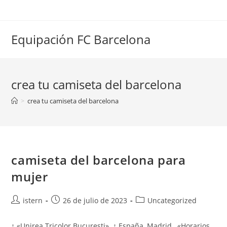
Saltar
al
contenido
Equipación FC Barcelona
crea tu camiseta del barcelona
>
crea tu camiseta del barcelona
camiseta del barcelona para
mujer
Autor
Publicación
Categoría
istern
26 de julio de 2023
Uncategorized
de
de
de
la
la
la
↑ «Unirea Tricolor București». ↑ España, Madrid,. «Horarios