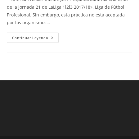
entrada:
entrada:
entrada:
de la jornada 21 de LaLiga 1l2l3 2017/18». Liga de Fútbol
Profesional. Sin embargo, esta práctica no está aceptada
por los organismos…
Camiseta
Continuar Leyendo
Del
Barcelona
Para
Mujer