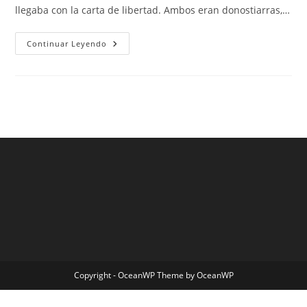
llegaba con la carta de libertad. Ambos eran donostiarras,…
Mexico
Continuar Leyendo
Segunda
Equipacion
Copyright - OceanWP Theme by OceanWP