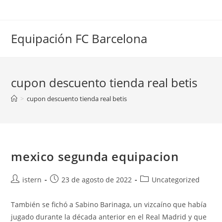
Saltar
al
contenido
Equipación FC Barcelona
cupon descuento tienda real betis
>
cupon descuento tienda real betis
mexico segunda equipacion
Autor
Publicación
Categoría
istern
23 de agosto de 2022
Uncategorized
de
de
de
la
la
la
También se fichó a Sabino Barinaga, un vizcaíno que había
entrada:
entrada:
entrada:
jugado durante la década anterior en el Real Madrid y que