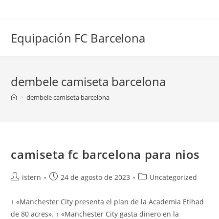
Saltar
al
contenido
Equipación FC Barcelona
dembele camiseta barcelona
>
dembele camiseta barcelona
camiseta fc barcelona para nios
Autor
Publicación
Categoría
istern
24 de agosto de 2023
Uncategorized
de
de
de
la
la
la
↑ «Manchester City presenta el plan de la Academia Etihad
entrada:
entrada:
entrada:
de 80 acres». ↑ «Manchester City gasta dinero en la