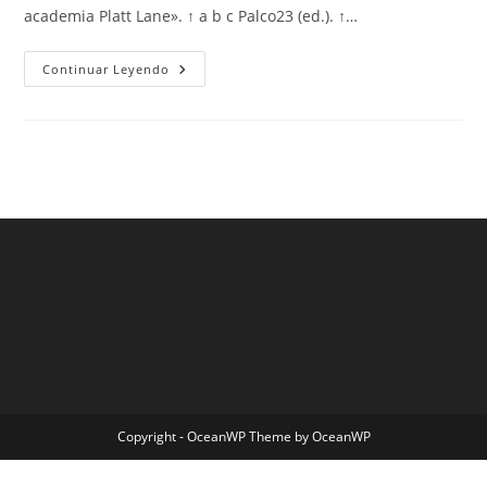
academia Platt Lane». ↑ a b c Palco23 (ed.). ↑…
Camiseta
Continuar Leyendo
Fc
Barcelona
Para
Nios
Copyright - OceanWP Theme by OceanWP