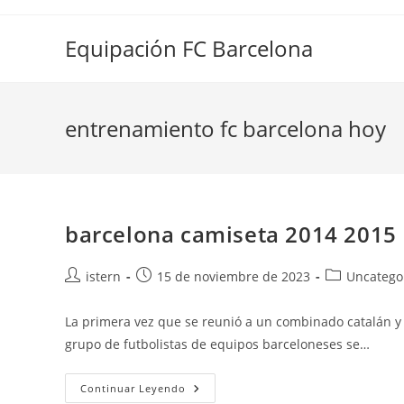
Saltar
al
Equipación FC Barcelona
contenido
entrenamiento fc barcelona hoy
barcelona camiseta 2014 2015
Autor
Publicación
Categoría
istern
15 de noviembre de 2023
Uncatego
de
de
de
la
la
la
La primera vez que se reunió a un combinado catalán y 
entrada:
entrada:
entrada:
grupo de futbolistas de equipos barceloneses se…
Barcelona
Continuar Leyendo
Camiseta