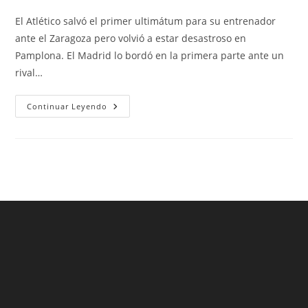
de
de
de
la
la
la
El Atlético salvó el primer ultimátum para su entrenador
entrada:
entrada:
entrada:
ante el Zaragoza pero volvió a estar desastroso en
Pamplona. El Madrid lo bordó en la primera parte ante un
rival…
Barcelona
Continuar Leyendo
Sin
Messi:
El
Impacto
Económico
Más
Allá
De
Los
Regates
Argentinos