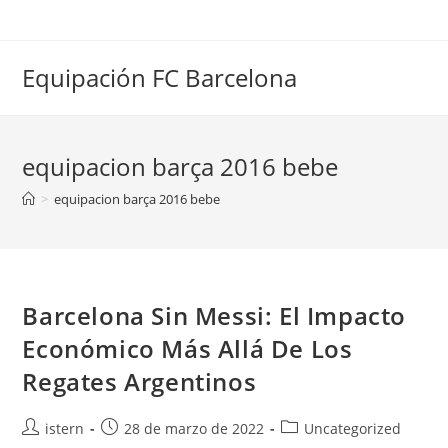
Saltar
al
contenido
Equipación FC Barcelona
equipacion barça 2016 bebe
>
equipacion barça 2016 bebe
Barcelona Sin Messi: El Impacto
Económico Más Allá De Los
Regates Argentinos
Autor
Publicación
Categoría
istern
28 de marzo de 2022
Uncategorized