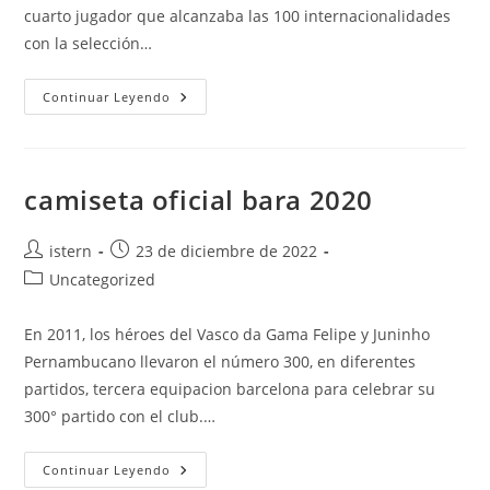
cuarto jugador que alcanzaba las 100 internacionalidades
con la selección…
Camiseta
Continuar Leyendo
Del
Barca
Original
Peru
camiseta oficial bara 2020
Autor
Publicación
istern
23 de diciembre de 2022
de
de
Categoría
Uncategorized
la
la
de
entrada:
entrada:
la
En 2011, los héroes del Vasco da Gama Felipe y Juninho
entrada:
Pernambucano llevaron el número 300, en diferentes
partidos, tercera equipacion barcelona para celebrar su
300° partido con el club.…
Camiseta
Continuar Leyendo
Oficial