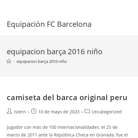
Saltar
al
contenido
Equipación FC Barcelona
equipacion barça 2016 niño
>
equipacion barça 2016 niño
camiseta del barca original peru
Autor
Publicación
Categoría
istern
10 de mayo de 2023
Uncategorized
de
de
de
la
la
la
Jugador con más de 100 internacionalidades: el 25 de
entrada:
entrada:
entrada:
marzo de 2011 ante la República Checa en Granada, fue el