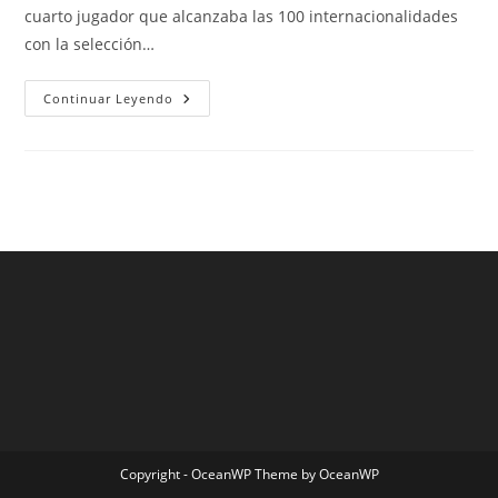
cuarto jugador que alcanzaba las 100 internacionalidades
con la selección…
Camiseta
Continuar Leyendo
Del
Barca
Original
Peru
Copyright - OceanWP Theme by OceanWP