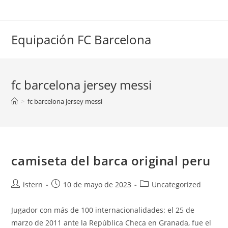
Saltar
al
contenido
Equipación FC Barcelona
fc barcelona jersey messi
>
fc barcelona jersey messi
camiseta del barca original peru
Autor
Publicación
Categoría
istern
10 de mayo de 2023
Uncategorized
de
de
de
la
la
la
Jugador con más de 100 internacionalidades: el 25 de
entrada:
entrada:
entrada:
marzo de 2011 ante la República Checa en Granada, fue el