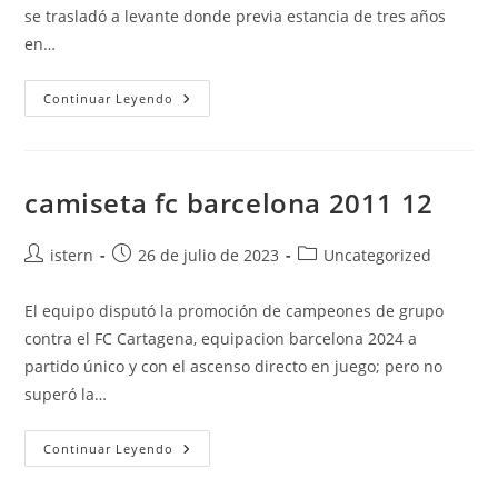
se trasladó a levante donde previa estancia de tres años
en…
Fc
Continuar Leyendo
Barcelona
Roster
camiseta fc barcelona 2011 12
Autor
Publicación
Categoría
istern
26 de julio de 2023
Uncategorized
de
de
de
la
la
la
El equipo disputó la promoción de campeones de grupo
entrada:
entrada:
entrada:
contra el FC Cartagena, equipacion barcelona 2024 a
partido único y con el ascenso directo en juego; pero no
superó la…
Camiseta
Continuar Leyendo
Fc
Barcelona
2011