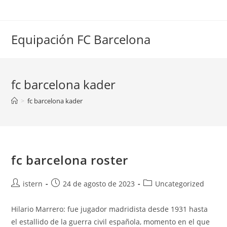
Saltar
al
contenido
Equipación FC Barcelona
fc barcelona kader
>
fc barcelona kader
fc barcelona roster
Autor
Publicación
Categoría
istern
24 de agosto de 2023
Uncategorized
de
de
de
la
la
la
Hilario Marrero: fue jugador madridista desde 1931 hasta
entrada:
entrada:
entrada:
el estallido de la guerra civil española, momento en el que