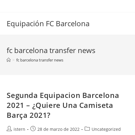
Saltar
al
contenido
Equipación FC Barcelona
fc barcelona transfer news
>
fc barcelona transfer news
Segunda Equipacion Barcelona
2021 – ¿Quiere Una Camiseta
Barça 2021?
Autor
Publicación
Categoría
istern
28 de marzo de 2022
Uncategorized