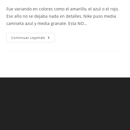
de
de
de
la
la
la
Fue variando en colores como el amarillo, el azul o el rojo.
entrada:
entrada:
entrada:
Ese año no se dejaba nada en detalles, Nike puso media
camiseta azul y media granate. Esta NO…
Segunda
Continuar Leyendo
Equipacion
Barcelona
2021
–
¿Quiere
Una
Camiseta
Barça
2021?