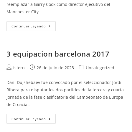
reemplazar a Garry Cook como director ejecutivo del
Manchester City…
Camiseta
Continuar Leyendo
Bara
Beko
3 equipacion barcelona 2017
Autor
Publicación
Categoría
istern
26 de julio de 2023
Uncategorized
de
de
de
la
la
la
Dani Dujshebaev fue convocado por el seleccionador Jordi
entrada:
entrada:
entrada:
Ribera para disputar los dos partidos de la tercera y cuarta
jornada de la fase clasificatoria del Campeonato de Europa
de Croacia…
3
Continuar Leyendo
Equipacion
Barcelona
2017