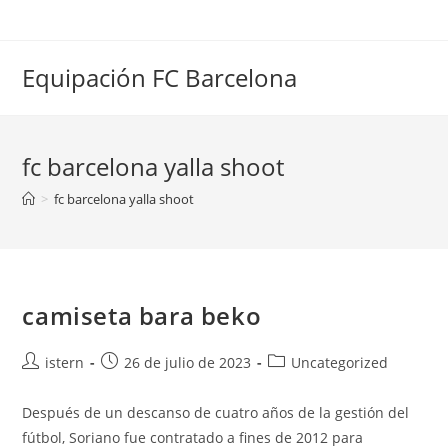
Saltar
al
contenido
Equipación FC Barcelona
fc barcelona yalla shoot
>
fc barcelona yalla shoot
camiseta bara beko
Autor
Publicación
Categoría
istern
26 de julio de 2023
Uncategorized
de
de
de
la
la
la
Después de un descanso de cuatro años de la gestión del
entrada:
entrada:
entrada:
fútbol, Soriano fue contratado a fines de 2012 para