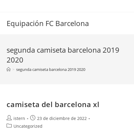
Saltar
al
contenido
Equipación FC Barcelona
segunda camiseta barcelona 2019
2020
>
segunda camiseta barcelona 2019 2020
camiseta del barcelona xl
Autor
Publicación
istern
23 de diciembre de 2022
de
de
Categoría
Uncategorized
la
la
de