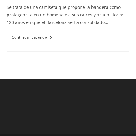
entrada:
entrada:
la
Se trata de una camiseta que propone la bandera como
entrada:
protagonista en un homenaje a sus raíces y a su historia:
120 años en que el Barcelona se ha consolidado…
Camiseta
Continuar Leyendo
Del
Barcelona
Xl