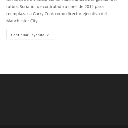
entrada:
entrada:
entrada:
fútbol, Soriano fue contratado a fines de 2012 para
reemplazar a Garry Cook como director ejecutivo del
Manchester City…
Camiseta
Continuar Leyendo
Bara
Beko