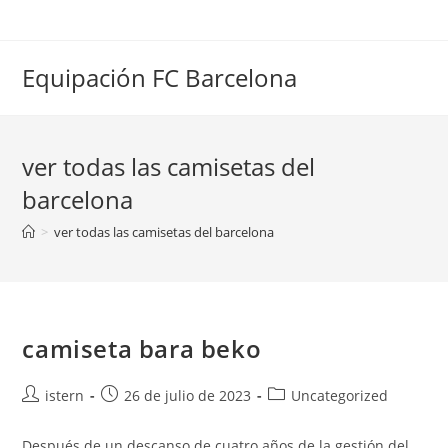
Saltar
al
contenido
Equipación FC Barcelona
ver todas las camisetas del
barcelona
>
ver todas las camisetas del barcelona
camiseta bara beko
Autor
Publicación
Categoría
istern
26 de julio de 2023
Uncategorized
de
de
de
la
la
la
Después de un descanso de cuatro años de la gestión del