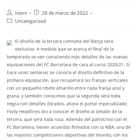
Autor
Publicación
istern
28 de marzo de 2022
de
de
Categoría
Uncategorized
la
la
de
entrada:
entrada:
la
entrada:
El diseño de la tercera camiseta del Barça será
exclusivo. A medida que se acerca el final de la
temporada se van conociendo más detalles de las nuevas
equipaciones del FC Barcelona de cara al curso 2020/21. Si
hace unas semanas se conocía el diseño definitivo de la
primera equipación, que recuperará las franjas verticales
con un pequeño ribete amarillo entre cada franja azul y
grana, y también conocimos que la segunda será toda
negra con detalles dorados, ahora el portal especializado
Footy Headlines dio a conocer el diseño al detalle de la
tercera, que será toda rosa. Además del patrocinio con el
FC Barcelona, tienen acuerdos firmados con la NBA, una de
las mayores competiciones deportivas del mundo, con los