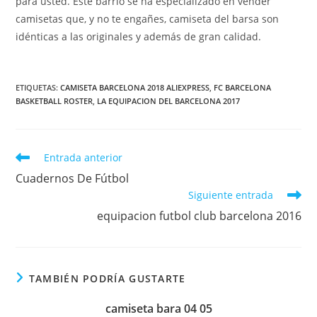
para usted. Este barrio se ha especializado en vender
camisetas que, y no te engañes, camiseta del barsa son
idénticas a las originales y además de gran calidad.
ETIQUETAS:
CAMISETA BARCELONA 2018 ALIEXPRESS
,
FC BARCELONA
BASKETBALL ROSTER
,
LA EQUIPACION DEL BARCELONA 2017
Leer
Entrada anterior
más
Cuadernos De Fútbol
artículos
Siguiente entrada
equipacion futbol club barcelona 2016
TAMBIÉN PODRÍA GUSTARTE
camiseta bara 04 05