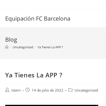
Saltar
al
contenido
Equipación FC Barcelona
Blog
>
Uncategorized
>
Ya Tienes La APP ?
Ya Tienes La APP ?
Autor
Publicación
Categoría
istern
14 de julio de 2022
Uncategorized
de
de
de
la
la
la
entrada:
entrada:
entrada: