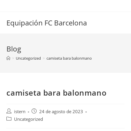
Saltar
al
contenido
Equipación FC Barcelona
Blog
>
Uncategorized
>
camiseta bara balonmano
camiseta bara balonmano
Autor
Publicación
istern
24 de agosto de 2023
de
de
Categoría
Uncategorized
la
la
de
entrada:
entrada: