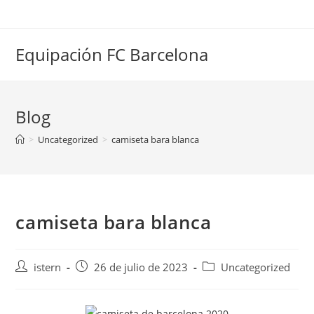
Saltar
al
contenido
Equipación FC Barcelona
Blog
>
Uncategorized
>
camiseta bara blanca
camiseta bara blanca
Autor
Publicación
Categoría
istern
26 de julio de 2023
Uncategorized
de
de
de
la
la
la
entrada:
entrada:
entrada: