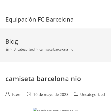
Saltar
al
contenido
Equipación FC Barcelona
Blog
>
Uncategorized
>
camiseta barcelona nio
camiseta barcelona nio
Autor
Publicación
Categoría
istern
10 de mayo de 2023
Uncategorized
de
de
de
la
la
la
entrada:
entrada:
entrada: