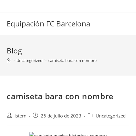
Saltar
al
contenido
Equipación FC Barcelona
Blog
>
Uncategorized
>
camiseta bara con nombre
camiseta bara con nombre
Autor
Publicación
Categoría
istern
26 de julio de 2023
Uncategorized
de
de
de
la
la
la
entrada:
entrada:
entrada: