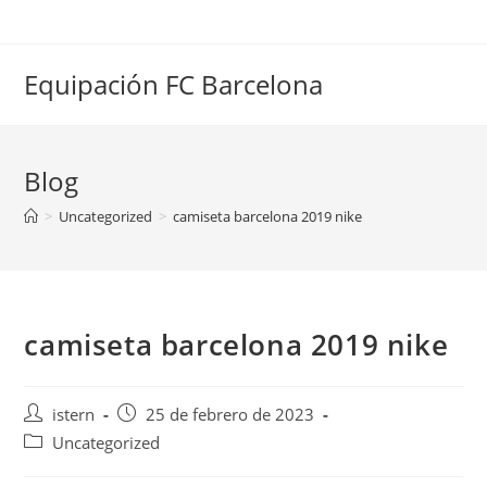
Saltar
al
contenido
Equipación FC Barcelona
Blog
>
Uncategorized
>
camiseta barcelona 2019 nike
camiseta barcelona 2019 nike
Autor
Publicación
istern
25 de febrero de 2023
de
de
Categoría
Uncategorized
la
la
de
entrada:
entrada: