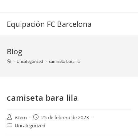
Saltar
al
contenido
Equipación FC Barcelona
Blog
>
Uncategorized
>
camiseta bara lila
camiseta bara lila
Autor
Publicación
istern
25 de febrero de 2023
de
de
Categoría
Uncategorized
la
la
de
entrada:
entrada: