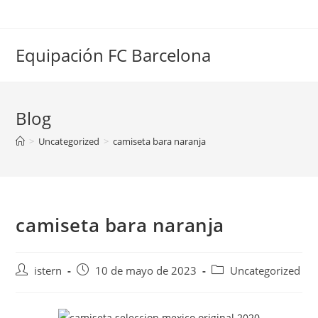
Saltar
al
contenido
Equipación FC Barcelona
Blog
>
Uncategorized
>
camiseta bara naranja
camiseta bara naranja
Autor
Publicación
Categoría
istern
10 de mayo de 2023
Uncategorized
de
de
de
la
la
la
entrada:
entrada:
entrada: