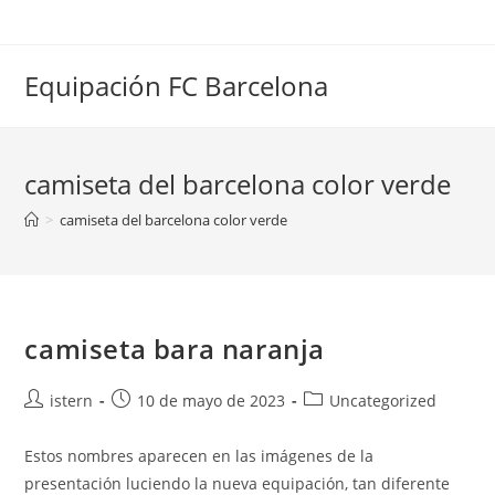
Saltar
al
contenido
Equipación FC Barcelona
camiseta del barcelona color verde
>
camiseta del barcelona color verde
camiseta bara naranja
Autor
Publicación
Categoría
istern
10 de mayo de 2023
Uncategorized
de
de
de
la
la
la
Estos nombres aparecen en las imágenes de la
entrada:
entrada:
entrada:
presentación luciendo la nueva equipación, tan diferente