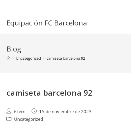
Saltar
al
contenido
Equipación FC Barcelona
Blog
>
Uncategorized
>
camiseta barcelona 92
camiseta barcelona 92
Autor
Publicación
istern
15 de noviembre de 2023
de
de
Categoría
Uncategorized
la
la
de
entrada:
entrada: