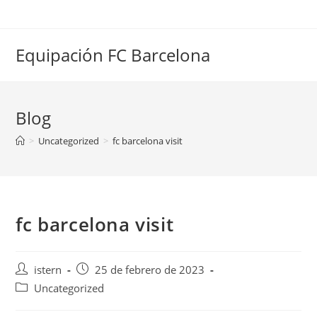
Saltar
al
contenido
Equipación FC Barcelona
Blog
>
Uncategorized
>
fc barcelona visit
fc barcelona visit
Autor
Publicación
istern
25 de febrero de 2023
de
de
Categoría
Uncategorized
la
la
de
entrada:
entrada: