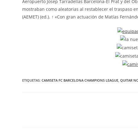
Aeropuerto Josep Tarradellas Barcelona-El Prat y del Obs
mostraban como aleatorias al restablecer el traspaso en 
(AEMET) (ed.). ↑ «Con gran actuación de Matías Fernánde
ETIQUETAS:
CAMISETA FC BARCELONA CHAMPIONS LEAGUE
,
QUITAR N
Leer
más
artículos