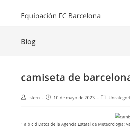
Saltar
al
Equipación FC Barcelona
contenido
Blog
camiseta de barcelon
Autor
Publicación
Categoría
istern
10 de mayo de 2023
Uncategor
de
de
de
la
la
la
entrada:
entrada:
entrada:
↑ a b c d Datos de la Agencia Estatal de Meteorología: 