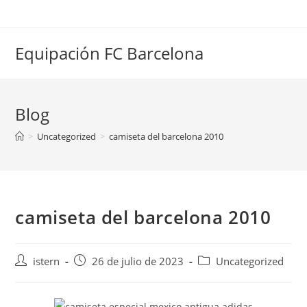
Saltar
al
contenido
Equipación FC Barcelona
Blog
>
Uncategorized
>
camiseta del barcelona 2010
camiseta del barcelona 2010
Autor
Publicación
Categoría
istern
26 de julio de 2023
Uncategorized
de
de
de
la
la
la
entrada:
entrada:
entrada: