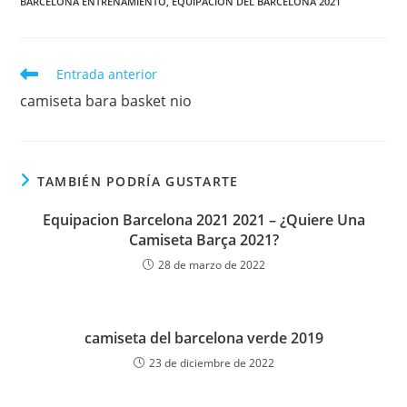
BARCELONA ENTRENAMIENTO
,
EQUIPACION DEL BARCELONA 2021
Leer
Entrada anterior
más
camiseta bara basket nio
artículos
TAMBIÉN PODRÍA GUSTARTE
Equipacion Barcelona 2021 2021 – ¿Quiere Una
Camiseta Barça 2021?
28 de marzo de 2022
camiseta del barcelona verde 2019
23 de diciembre de 2022