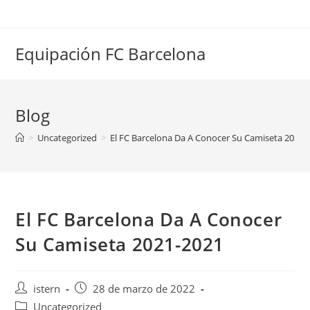
Saltar
al
contenido
Equipación FC Barcelona
Blog
>
Uncategorized
>
El FC Barcelona Da A Conocer Su Camiseta 2021-
El FC Barcelona Da A Conocer
Su Camiseta 2021-2021
Autor
Publicación
istern
28 de marzo de 2022
de
de
Categoría
Uncategorized