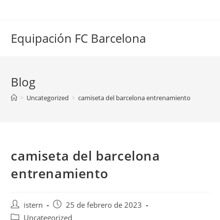
Saltar
al
contenido
Equipación FC Barcelona
Blog
>
Uncategorized
>
camiseta del barcelona entrenamiento
camiseta del barcelona
entrenamiento
Autor
Publicación
istern
25 de febrero de 2023
de
de
Categoría
Uncategorized