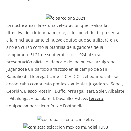
la
la
de
entrada:
entrada:
la
entrada:
La noche amarilla es una celebración que realiza la
directiva del club anualmente, esto con el fin de presentar
a la hinchada tanto el nuevo equipo que se utilizará en el
año en curso como la plantilla de jugadores de la
temporada. El 21 de septiembre de 1924 hizo su
presentación oficial el deporte del balón oval azulgrana,
jugándose un partido amistoso en el campo de San
Baudilio de Llobregat, ante el C.A.D.C.I., el equipo culé se
encontraba compuesto por los siguientes jugadores: Sabat,
Cebrián, Blasco, Rossini, Duffo, Arruaga, Isart, Soler, Albalate
I, Villalonga, Albalalate II, Davalillo, Esteve,
tercera
equipacion barcelona
Ruiz y Fontanella.