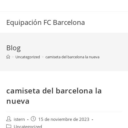
Saltar
al
contenido
Equipación FC Barcelona
Blog
>
Uncategorized
>
camiseta del barcelona la nueva
camiseta del barcelona la
nueva
Autor
Publicación
istern
15 de noviembre de 2023
de
de
Categoría
Uncategorized