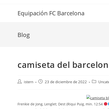
Saltar
al
Equipación FC Barcelona
contenido
Blog
camiseta del barcelona
Autor
Publicación
Categoría
istern
23 de diciembre de 2022
Uncat
de
de
de
la
la
la
entrada:
entrada:
entrada:
Frenkie de Jong, Lenglet; Dest (Riqui Puig, min. 12:54