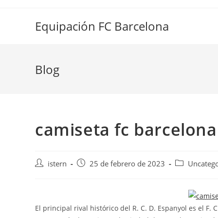
Saltar
al
Equipación FC Barcelona
contenido
Blog
camiseta fc barcelon
Autor
Publicación
Categoría
istern
25 de febrero de 2023
Uncatego
de
de
de
la
la
la
entrada:
entrada:
entrada:
El principal rival histórico del R. C. D. Espanyol es el 