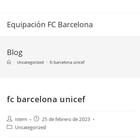
Saltar
al
contenido
Equipación FC Barcelona
Blog
>
Uncategorized
>
fc barcelona unicef
fc barcelona unicef
Autor
Publicación
istern
25 de febrero de 2023
de
de
Categoría
Uncategorized
la
la
de
entrada:
entrada: