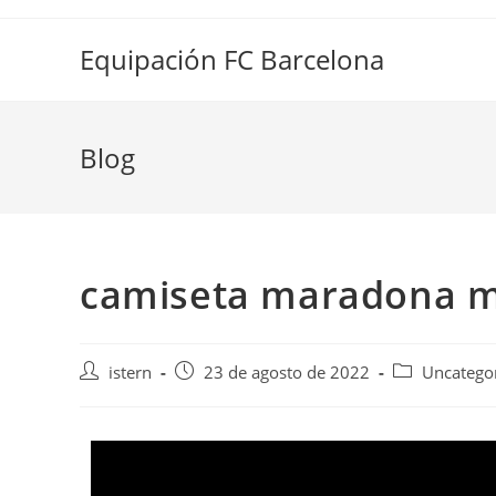
Saltar
al
Equipación FC Barcelona
contenido
Blog
camiseta maradona m
Autor
Publicación
Categoría
istern
23 de agosto de 2022
Uncatego
de
de
de
la
la
la
entrada:
entrada:
entrada: