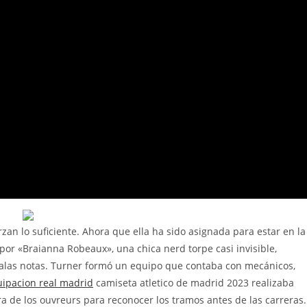
an lo suficiente. Ahora que ella ha sido asignada para estar en la
por «Braianna Robeaux», una chica nerd torpe casi invisible,
malas notas. Turner formó un equipo que contaba con mecánicos,
ipacion real madrid
camiseta atletico de madrid 2023 realizaba
ra de los ouvreurs para reconocer los tramos antes de las carreras.