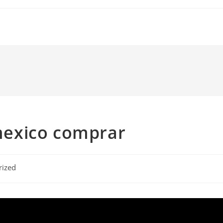
exico comprar
rized