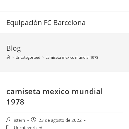
Saltar
al
contenido
Equipación FC Barcelona
Blog
>
Uncategorized
>
camiseta mexico mundial 1978
camiseta mexico mundial
1978
Autor
Publicación
istern
23 de agosto de 2022
de
de
Categoría
Uncategorized