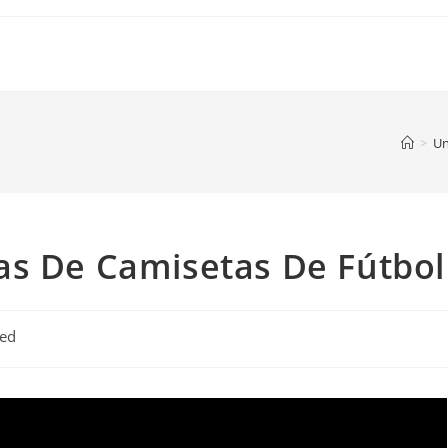
>
Un
as De Camisetas De Fútbol
zed