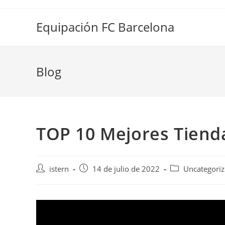
Saltar
al
Equipación FC Barcelona
contenido
Blog
TOP 10 Mejores Tiend
Autor
Publicación
Categoría
istern
14 de julio de 2022
Uncategori
de
de
de
la
la
la
entrada:
entrada:
entrada: