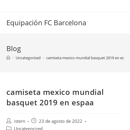
Saltar
al
contenido
Equipación FC Barcelona
Blog
>
Uncategorized
>
camiseta mexico mundial basquet 2019 en espa
camiseta mexico mundial
basquet 2019 en espaa
Autor
Publicación
istern
23 de agosto de 2022
de
de
Categoría
Uncategorized