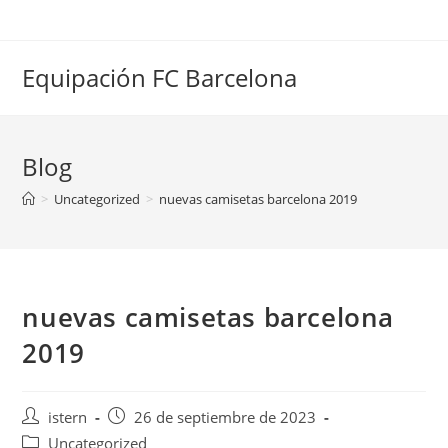
Saltar
al
contenido
Equipación FC Barcelona
Blog
>
Uncategorized
>
nuevas camisetas barcelona 2019
nuevas camisetas barcelona
2019
Autor
Publicación
istern
26 de septiembre de 2023
de
de
Categoría
Uncategorized