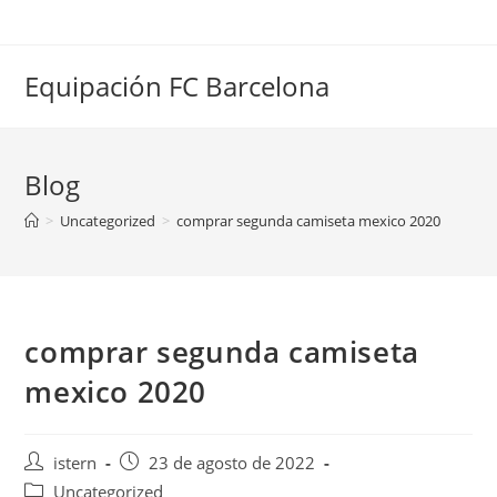
Saltar
al
contenido
Equipación FC Barcelona
Blog
>
Uncategorized
>
comprar segunda camiseta mexico 2020
comprar segunda camiseta
mexico 2020
Autor
Publicación
istern
23 de agosto de 2022
de
de
Categoría
Uncategorized