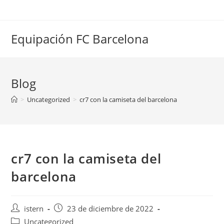
Saltar
al
contenido
Equipación FC Barcelona
Blog
>
Uncategorized
>
cr7 con la camiseta del barcelona
cr7 con la camiseta del
barcelona
Autor
Publicación
istern
23 de diciembre de 2022
de
de
Categoría
Uncategorized