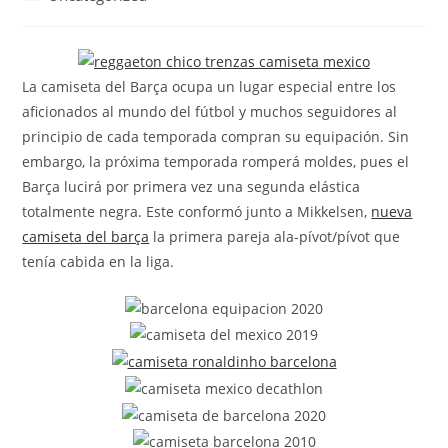
la
la
de
entrada:
entrada:
la
entrada:
La camiseta del Barça ocupa un lugar especial entre los
aficionados al mundo del fútbol y muchos seguidores al
principio de cada temporada compran su equipación. Sin
embargo, la próxima temporada romperá moldes, pues el
Barça lucirá por primera vez una segunda elástica
totalmente negra. Este conformó junto a Mikkelsen,
nueva
camiseta del barça
la primera pareja ala-pívot/pívot que
tenía cabida en la liga.