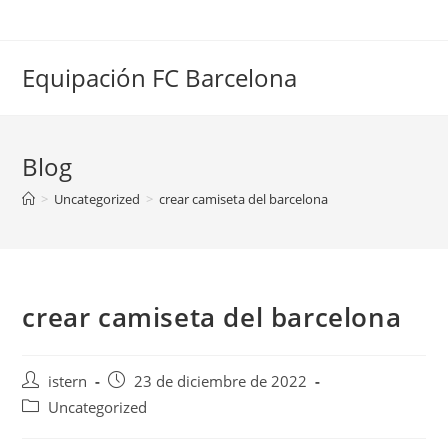
Saltar
al
contenido
Equipación FC Barcelona
Blog
>
Uncategorized
>
crear camiseta del barcelona
crear camiseta del barcelona
Autor
Publicación
istern
23 de diciembre de 2022
de
de
Categoría
Uncategorized
la
la
de
entrada:
entrada: