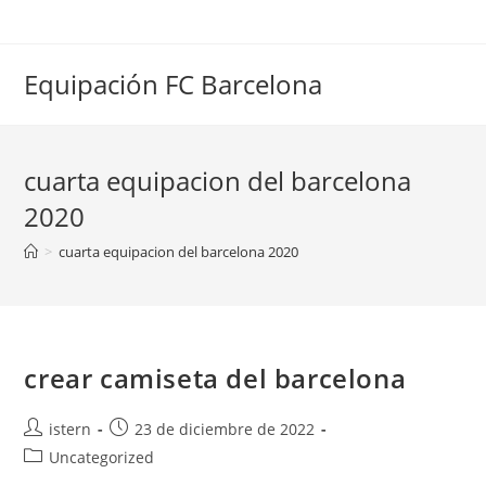
Saltar
al
contenido
Equipación FC Barcelona
cuarta equipacion del barcelona
2020
>
cuarta equipacion del barcelona 2020
crear camiseta del barcelona
Autor
Publicación
istern
23 de diciembre de 2022
de
de
Categoría
Uncategorized
la
la
de