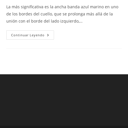
entrada:
entrada:
la
La más significativa es la ancha banda azul marino en uno
entrada:
de los bordes del cuello, que se prolonga más allá de la
unión con el borde del lado izquierdo,…
Crear
Continuar Leyendo
Camiseta
Del
Barcelona