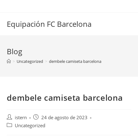
Saltar
al
contenido
Equipación FC Barcelona
Blog
>
Uncategorized
>
dembele camiseta barcelona
dembele camiseta barcelona
Autor
Publicación
istern
24 de agosto de 2023
de
de
Categoría
Uncategorized
la
la
de
entrada:
entrada: