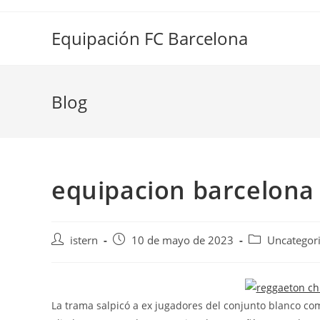
Saltar
al
Equipación FC Barcelona
contenido
Blog
equipacion barcelona
Autor
Publicación
Categoría
istern
10 de mayo de 2023
Uncategor
de
de
de
la
la
la
entrada:
entrada:
entrada:
La trama salpicó a ex jugadores del conjunto blanco co