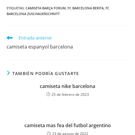
ETIQUETAS:
CAMISETA BARÇA FORUM
,
FC BARCELONA BERITA
,
FC
BARCELONA ZUSCHAUERSCHNITT
Leer
Entrada anterior
más
camiseta espanyol barcelona
artículos
TAMBIÉN PODRÍA GUSTARTE
camiseta nike barcelona
25 de febrero de 2023
camiseta mas fea del futbol argentino
23 de agosto de 2022