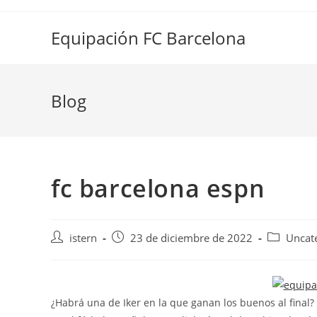
Saltar
al
Equipación FC Barcelona
contenido
Blog
fc barcelona espn
Autor
Publicación
Categoría
istern
23 de diciembre de 2022
Uncat
de
de
de
la
la
la
entrada:
entrada:
entrada:
¿Habrá una de Iker en la que ganan los buenos al final