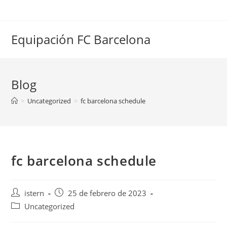
Saltar
al
contenido
Equipación FC Barcelona
Blog
>
Uncategorized
>
fc barcelona schedule
fc barcelona schedule
Autor
Publicación
istern
25 de febrero de 2023
de
de
Categoría
Uncategorized
la
la
de
entrada:
entrada: