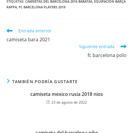
ETIQUETAS:
CAMISETAS DEL BARCELONA 2016 BARATAS
,
EQUIPACION BARÇA
KAPPA
,
FC BARCELONA PLAYERS 2019
Leer
Entrada anterior
más
camiseta bara 2021
artículos
Siguiente entrada
fc barcelona polo
TAMBIÉN PODRÍA GUSTARTE
camiseta mexico rusia 2018 nios
23 de agosto de 2022
camiseta del barcelona nike