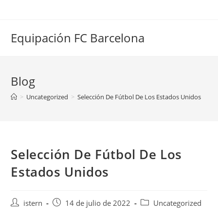
Saltar
al
contenido
Equipación FC Barcelona
Blog
>
Uncategorized
>
Selección De Fútbol De Los Estados Unidos
Selección De Fútbol De Los
Estados Unidos
Autor
Publicación
Categoría
istern
14 de julio de 2022
Uncategorized
de
de
de