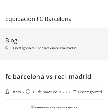
Saltar
al
contenido
Equipación FC Barcelona
Blog
>
Uncategorized
>
fc barcelona vs real madrid
fc barcelona vs real madrid
Autor
Publicación
Categoría
istern
10 de mayo de 2023
Uncategorized
de
de
de
la
la
la
entrada:
entrada:
entrada: