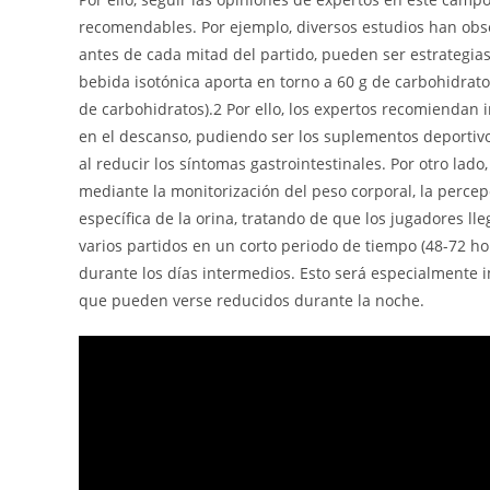
recomendables. Por ejemplo, diversos estudios han obse
antes de cada mitad del partido, pueden ser estrategias
bebida isotónica aporta en torno a 60 g de carbohidra
de carbohidratos).2 Por ello, los expertos recomiendan 
en el descanso, pudiendo ser los suplementos deportiv
al reducir los síntomas gastrointestinales. Por otro lad
mediante la monitorización del peso corporal, la percepc
específica de la orina, tratando de que los jugadores l
varios partidos en un corto periodo de tiempo (48-72 h
durante los días intermedios. Esto será especialmente 
que pueden verse reducidos durante la noche.