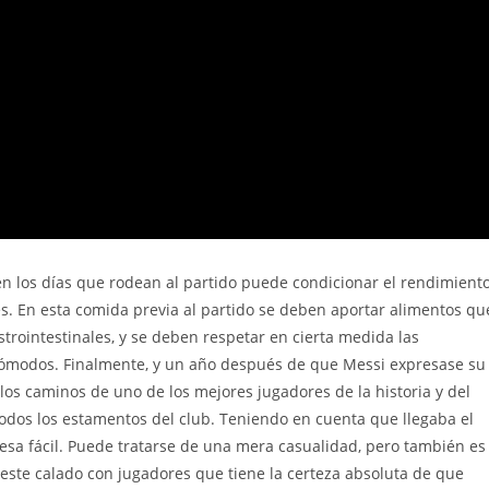
 en los días que rodean al partido puede condicionar el rendimient
s. En esta comida previa al partido se deben aportar alimentos qu
strointestinales, y se deben respetar en cierta medida las
cómodos. Finalmente, y un año después de que Messi expresase su
los caminos de uno de los mejores jugadores de la historia y del
odos los estamentos del club. Teniendo en cuenta que llegaba el
esa fácil. Puede tratarse de una mera casualidad, pero también es
 este calado con jugadores que tiene la certeza absoluta de que