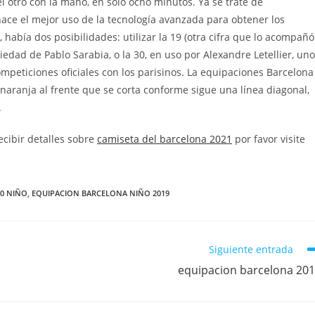
 otro con la mano, en solo ocho minutos. Ya se trate de
 hace el mejor uso de la tecnología avanzada para obtener los
había dos posibilidades: utilizar la 19 (otra cifra que lo acompañó
opiedad de Pablo Sarabia, o la 30, en uso por Alexandre Letellier, uno
mpeticiones oficiales con los parisinos. La equipaciones Barcelona
aranja al frente que se corta conforme sigue una línea diagonal,
.
ecibir detalles sobre
camiseta del barcelona 2021
por favor visite
20 NIÑO
,
EQUIPACION BARCELONA NIÑO 2019
Siguiente entrada
equipacion barcelona 20