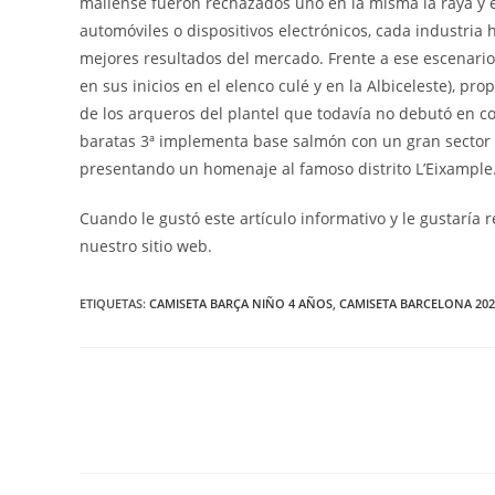
maliense fueron rechazados uno en la misma la raya y el
automóviles o dispositivos electrónicos, cada industria
mejores resultados del mercado. Frente a ese escenario, 
en sus inicios en el elenco culé y en la Albiceleste), pr
de los arqueros del plantel que todavía no debutó en co
baratas 3ª implementa base salmón con un gran sector n
presentando un homenaje al famoso distrito L’Eixample
Cuando le gustó este artículo informativo y le gustaría r
nuestro sitio web.
ETIQUETAS:
CAMISETA BARÇA NIÑO 4 AÑOS
,
CAMISETA BARCELONA 20
Leer
más
artículos