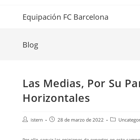
Saltar
al
Equipación FC Barcelona
contenido
Blog
Las Medias, Por Su Pa
Horizontales
Autor
Publicación
Categoría
istern
28 de marzo de 2022
Uncategor
de
de
de
la
la
la
entrada:
entrada:
entrada:
Por ello, seguir las opiniones de expertos en este camp