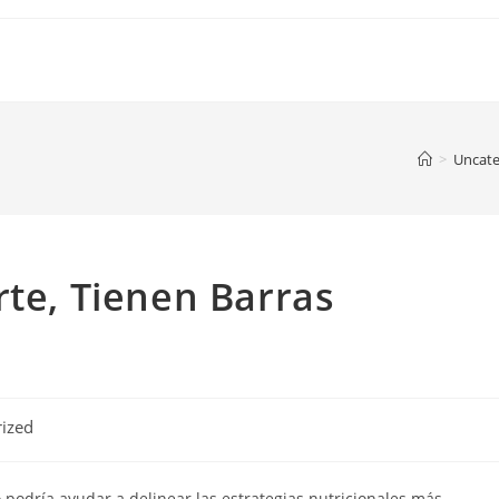
>
Uncate
rte, Tienen Barras
ized
o podría ayudar a delinear las estrategias nutricionales más