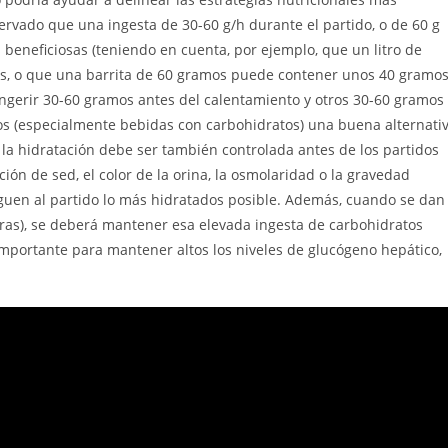
rvado que una ingesta de 30-60 g/h durante el partido, o de 60 g
 beneficiosas (teniendo en cuenta, por ejemplo, que un litro de
tos, o que una barrita de 60 gramos puede contener unos 40 gramo
ingerir 30-60 gramos antes del calentamiento y otros 30-60 gramos
os (especialmente bebidas con carbohidratos) una buena alternati
o, la hidratación debe ser también controlada antes de los partidos
ión de sed, el color de la orina, la osmolaridad o la gravedad
leguen al partido lo más hidratados posible. Además, cuando se dan
oras), se deberá mantener esa elevada ingesta de carbohidratos
importante para mantener altos los niveles de glucógeno hepático,