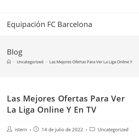
Saltar
al
contenido
Equipación FC Barcelona
Blog
>
Uncategorized
>
Las Mejores Ofertas Para Ver La Liga Online Y En
Las Mejores Ofertas Para Ver
La Liga Online Y En TV
Autor
Publicación
Categoría
istern
14 de julio de 2022
Uncategorized
de
de
de